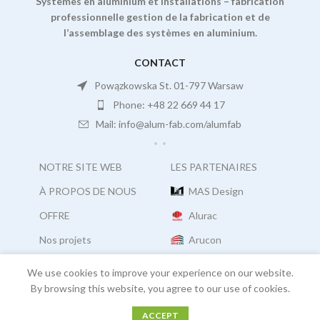
Systèmes en aluminium et installations – fabrication
professionnelle gestion de la fabrication et de
l’assemblage des systèmes en aluminium.
CONTACT
Powązkowska St. 01-797 Warsaw
Phone: +48 22 669 44 17
Mail: info@alum-fab.com/alumfab
NOTRE SITE WEB
LES PARTENAIRES
À PROPOS DE NOUS
MAS Design
OFFRE
Alurac
Nos projets
Arucon
Carrière
Facades Consultants
We use cookies to improve your experience on our website.
By browsing this website, you agree to our use of cookies.
ACCEPT
COPYRIGHT:
ALUM FAB
2021